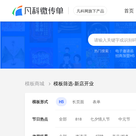
首页
凡科网旗下产品
热门搜索：
电子邀请函
招商加盟H5
模板商城
模板筛选-新店开业
模板形式
H5
长页面
表单
节日热点
全部
818
七夕情人节
中元节
感恩节
双十二
平安夜
圣诞节