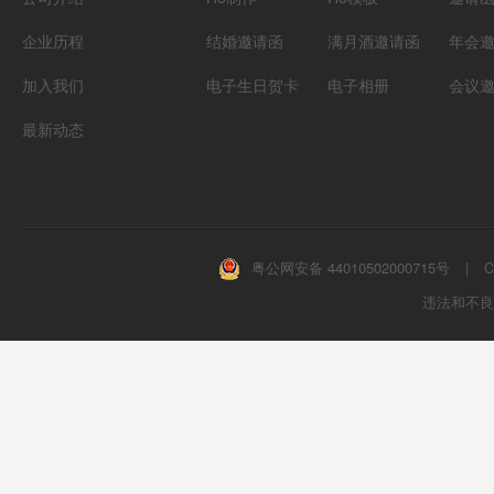
企业历程
结婚邀请函
满月酒邀请函
年会
加入我们
电子生日贺卡
电子相册
会议
最新动态
粤公网安备 44010502000715号
|
C
违法和不良信