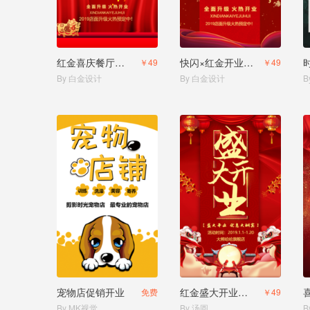
红金喜庆餐厅开业邀请函
快闪×红金开业喜庆邀请函
￥49
￥49
By 白金设计
By 白金设计
B
宠物店促销开业
红金盛大开业邀请函
免费
￥49
By MK视觉
By 汤圆
B