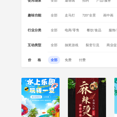
使用场景
全部
邀请函
招聘
产品/服务
植树节
愚人节
劳动节
青年节
学校招生
兴趣补习
夏/冬令营
趣味功能
全部
走马灯
720°全景
画中画
毕业季
同学聚会
锁屏通知
短信对话
手机来电
语
行业分类
全部
电商/零售
餐饮/食品
服饰
旅游/酒店
汽车/工业
母婴/保健
互动类型
全部
抽奖游戏
裂变引流
商业促
价 格
全部
免费
付费