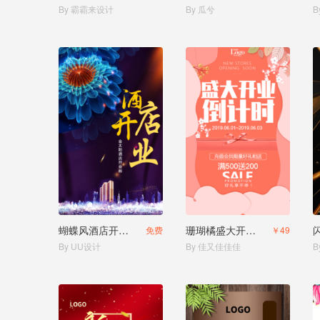
By 霸霸来设计
By 瓜兮
B
蝴蝶风酒店开业酒店促销
珊瑚橘盛大开业活动促销
免费
￥49
By UU设计
By 佳又佳佳佳
B