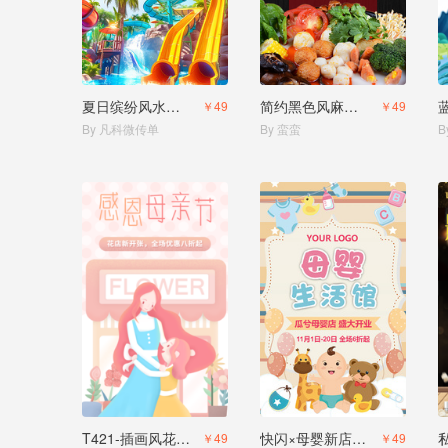
夏日缤纷风水上乐园开业促销活动儿童游乐场水上世界夏日狂欢
简约黑色风麻辣烫新店开业活动促销
￥49
￥49
By 凡科微传单
By 蛮蛮
B
T421-插画风花店花艺开业优惠活动宣传母亲节送礼
快闪×母婴新店开业促销宣传
￥49
￥49