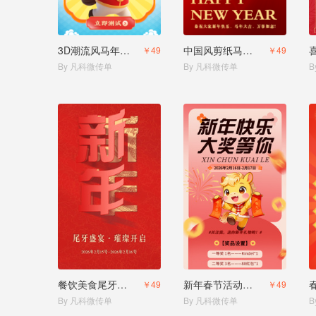
3D潮流风马年运势测试测测你2026的运势
中国风剪纸马年祝福
￥49
￥49
By 凡科微传单
By 凡科微传单
B
餐饮美食尾牙促销活动宣传
新年春节活动营销宣传
￥49
￥49
By 凡科微传单
By 凡科微传单
B