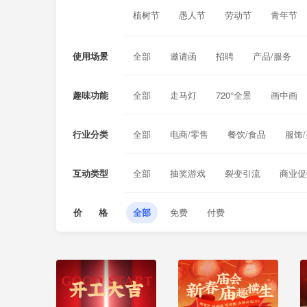
植树节
愚人节
劳动节
青年节
使用场景
全部
邀请函
招聘
产品/服务
学校招生
兴趣补习
夏/冬令营
趣味功能
全部
走马灯
720°全景
画中画
毕业季
同学聚会
锁屏通知
短信对话
手机来电
语
行业分类
全部
电商/零售
餐饮/食品
服饰
旅游/酒店
汽车/工业
母婴/保健
互动类型
全部
抽奖游戏
裂变引流
商业促
价 格
全部
免费
付费