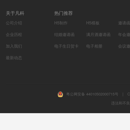
关于凡科
热门推荐
公司介绍
H5制作
H5模板
邀请
企业历程
结婚邀请函
满月酒邀请函
年会
加入我们
电子生日贺卡
电子相册
会议
最新动态
粤公网安备 44010502000715号
|
C
违法和不良信