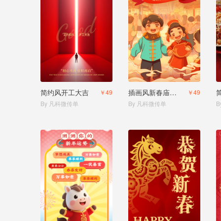
简约风开工大吉
插画风新春庙会邀请函
￥49
￥49
By 凡科微传单
By 凡科微传单
B