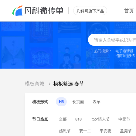
首页
凡科网旗下产品
热门搜索：
电子邀请函
招商加盟H5
模板商城
模板筛选-春节
模板形式
H5
长页面
表单
节日热点
全部
818
七夕情人节
中元节
感恩节
双十二
平安夜
圣诞节