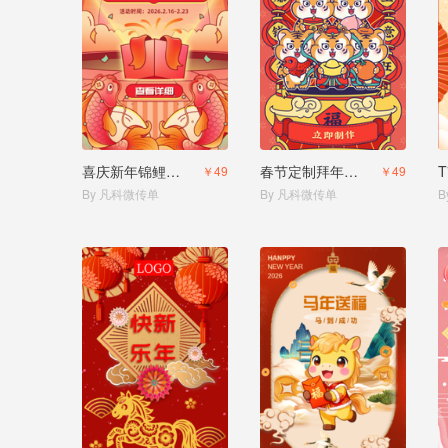
喜庆新年锦鲤抽奖活动
春节定制拜年贺卡
￥49
￥49
By 凡科微传单
By 凡科微传单
B