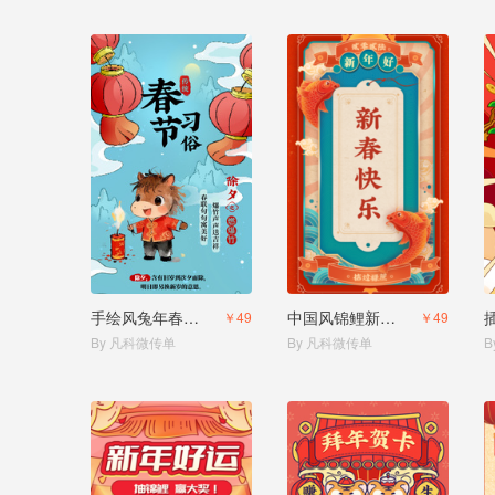
手绘风兔年春节习俗
中国风锦鲤新春祝福贺卡
￥49
￥49
By 凡科微传单
By 凡科微传单
B