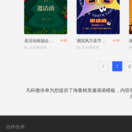
圣活动祝福企业贺卡邀请函
潮流风万圣节酒吧狂欢派对邀请函
￥49
￥49
By 凡科微传单
By 凡科微传单
B
1
2
凡科微传单为您提供了海量精美邀请函模板，内容
合作伙伴