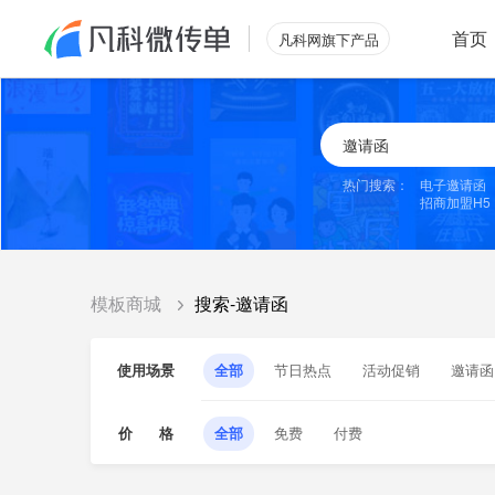
首页
凡科网旗下产品
热门搜索：
电子邀请函
招商加盟H5
模板商城
搜索-邀请函
使用场景
全部
节日热点
活动促销
邀请函
价 格
全部
免费
付费