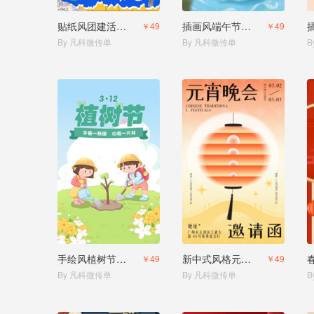
贴纸风团建活动员工活动邀请函
插画风端午节活动邀请
￥49
￥49
By 凡科微传单
By 凡科微传单
B
手绘风植树节活动邀请函
新中式风格元宵节文艺汇演邀请函
￥49
￥49
By 凡科微传单
By 凡科微传单
B