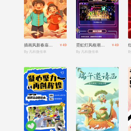
插画风新春庙会邀请函
霓虹灯风格潮流现代跨年邀请函
￥49
￥49
By 凡科微传单
By 凡科微传单
B