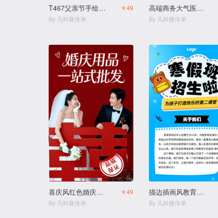
T467父亲节手绘卡通亲子活动邀请函
高端商务大气医疗专家论坛讲座答谢会活动邀请函
￥49
By 凡科微传单
By 凡科微传单
喜庆风红色婚庆用品结婚用品店
描边插画风教育培训幼小衔接寒假班拼团生宣传
￥49
By 凡科微传单
By 凡科微传单