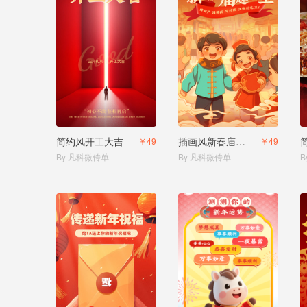
简约风开工大吉
插画风新春庙会邀请函
￥49
￥49
By 凡科微传单
By 凡科微传单
B