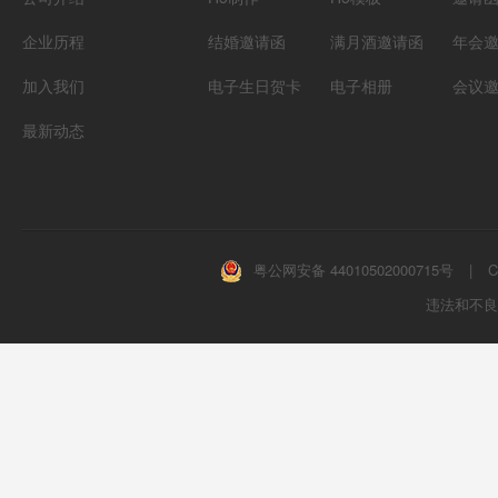
企业历程
结婚邀请函
满月酒邀请函
年会
加入我们
电子生日贺卡
电子相册
会议
最新动态
粤公网安备 44010502000715号
|
C
违法和不良信