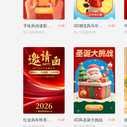
手绘风传递新年祝福贺卡
3D潮流风马年运势测试测测你2026的运势
￥49
￥49
By 凡科微传单
By 凡科微传单
B
红金风年终答谢会邀请函年会邀请函
3D风圣诞大挑战
￥49
￥49
By 凡科微传单
By 凡科微传单
B