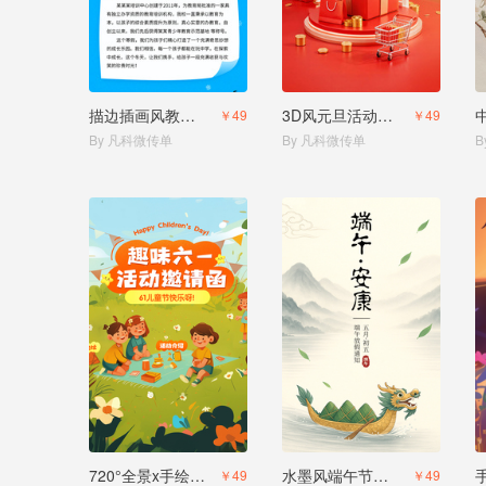
描边插画风教育培训幼小衔接寒假班拼团生宣传
3D风元旦活动促销
￥49
￥49
By 凡科微传单
By 凡科微传单
B
720°全景x手绘风儿童节活动邀请函
水墨风端午节放假通知
￥49
￥49