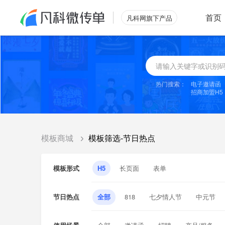
首页
凡科网旗下产品
热门搜索：
电子邀请函
招商加盟H5
模板商城
模板筛选-节日热点
模板形式
H5
长页面
表单
节日热点
全部
818
七夕情人节
中元节
感恩节
双十二
平安夜
圣诞节