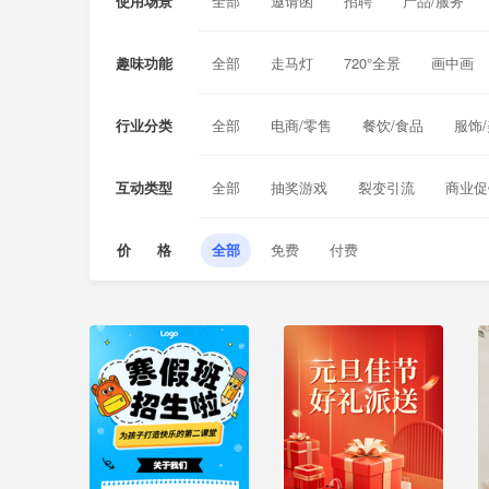
使用场景
全部
邀请函
招聘
产品/服务
植树节
愚人节
劳动节
青年节
学校招生
兴趣补习
夏/冬令营
趣味功能
全部
走马灯
720°全景
画中画
毕业季
同学聚会
锁屏通知
短信对话
手机来电
语
行业分类
全部
电商/零售
餐饮/食品
服饰
旅游/酒店
汽车/工业
母婴/保健
互动类型
全部
抽奖游戏
裂变引流
商业促
价 格
全部
免费
付费