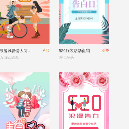
浪漫风爱情大问答测试你的恋爱指数
520服装活动促销
￥49
免费
By 深蓝烧酒。
By 二锅头