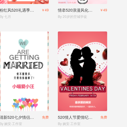
粉红风520礼遇季活动促销
情牵520浪漫风化妆品促销
￥49
￥49
By 七月
By 20岁的空城学徒
清新520七夕情侣祝福相册
520情人节爱情纪念册电子贺卡
免费
免费
By 婉安·工作室
By 婉安·工作室