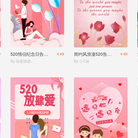
520情侣纪念日告白表求婚
简约风浪漫520告白求婚电子相册
9
￥49
￥49
By 深蓝烧酒。
By 小C妹