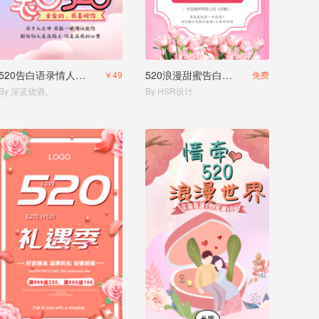
520告白语录情人节礼物商家促销宣传
520浪漫甜蜜告白活动促销
￥49
免费
By 深蓝烧酒。
By HSR设计