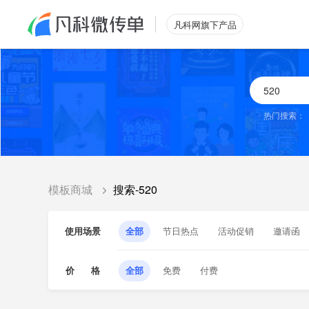
凡科网旗下产品
热门搜索：
模板商城
搜索-520
使用场景
全部
节日热点
活动促销
邀请函
价 格
全部
免费
付费