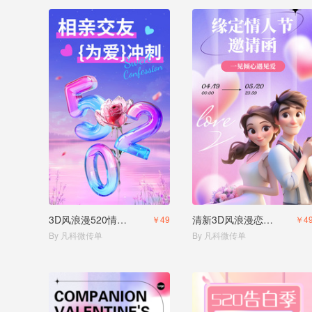
3D风浪漫520情人节相亲交友祝福浪漫创意爱心
清新3D风浪漫恋爱520情人节相亲联谊活动邀请函
￥49
￥4
By 凡科微传单
By 凡科微传单