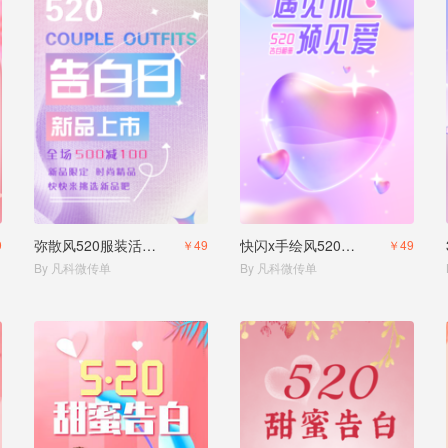
弥散风520服装活动营销
快闪x手绘风520表白情书
9
￥49
￥49
By 凡科微传单
By 凡科微传单