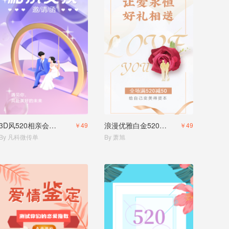
3D风520相亲会邀请函
浪漫优雅白金520情人节促销活动
￥49
￥49
By 凡科微传单
By 萧旭