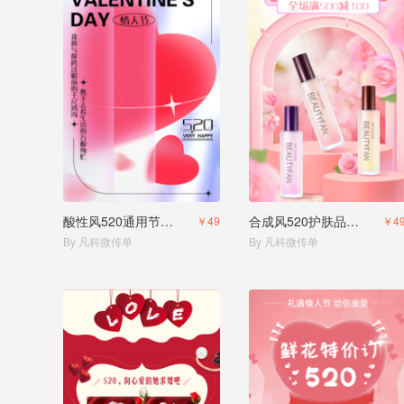
酸性风520通用节日营销
合成风520护肤品活动促销
￥49
￥4
By 凡科微传单
By 凡科微传单