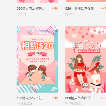
520情人节甜蜜告白活动大酬宾
520礼遇季活动促销
￥49
￥4
By 七月
By 七月
520情人节告白礼物商家促销宣传H5
520情人节表白语录商家宣传H5
￥49
￥4
By 深蓝烧酒。
By 深蓝烧酒。