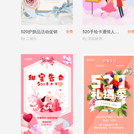
520护肤品活动促销
520手绘卡通情人节促销宣传微海报
免费
免
By 二锅头
By 深蓝烧酒。