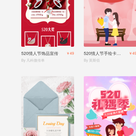
520情人节饰品宣传
520情人节手绘卡通风花店大促
￥49
￥4
By 凡科微传单
By 英斯佰