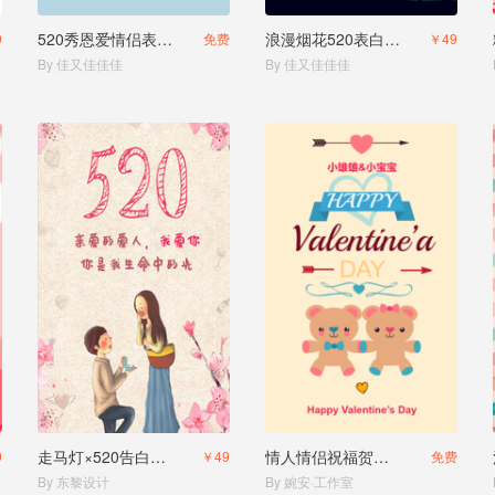
520秀恩爱情侣表白相册
浪漫烟花520表白相册
9
免费
￥49
By 佳又佳佳佳
By 佳又佳佳佳
走马灯×520告白模板电子贺卡
情人情侣祝福贺卡相册
9
￥49
免费
By 东黎设计
By 婉安·工作室