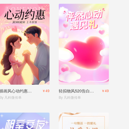
插画风心动约惠促销活动
轻拟物风520告白日活动营销
￥49
￥49
By 凡科微传单
By 凡科微传单