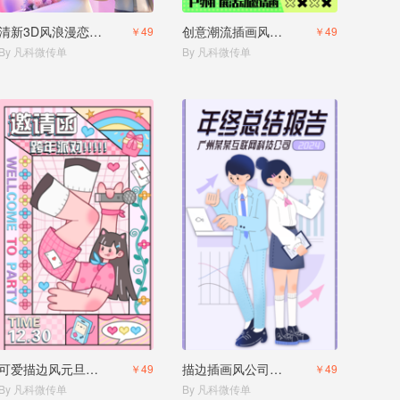
清新3D风浪漫恋爱520情人节相亲联谊活动邀请函
创意潮流插画风五四青年节邀请函
￥49
￥49
By 凡科微传单
By 凡科微传单
可爱描边风元旦节跨年邀请函派对活动
描边插画风公司年终员工总结年会邀请函
￥49
￥49
By 凡科微传单
By 凡科微传单