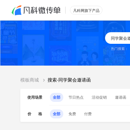
凡科网旗下产品
热门搜索：
模板商城
搜索-同学聚会邀请函
使用场景
全部
节日热点
活动促销
邀请函
价 格
全部
免费
付费