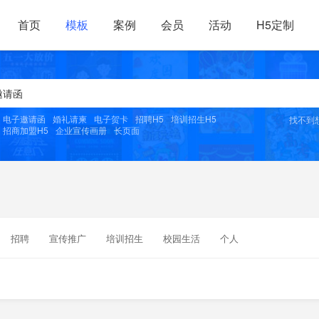
首页
模板
案例
会员
活动
H5定制
电子邀请函
婚礼请柬
电子贺卡
招聘H5
培训招生H5
找不到
招商加盟H5
企业宣传画册
长页面
招聘
宣传推广
培训招生
校园生活
个人