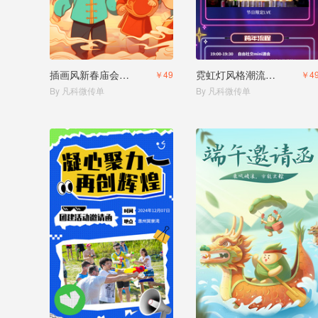
插画风新春庙会邀请函
霓虹灯风格潮流现代跨年邀请函
￥49
￥4
By 凡科微传单
By 凡科微传单