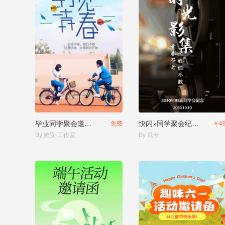
毕业同学聚会邀请函记录相册
快闪×同学聚会纪念相册
免费
￥4
By 婉安·工作室
By 瓜兮