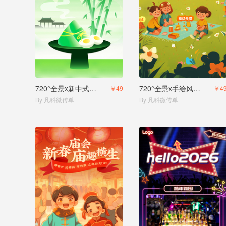
720°全景x新中式风格端午活动邀请
720°全景x手绘风儿童节活动邀请函
￥49
￥4
By 凡科微传单
By 凡科微传单