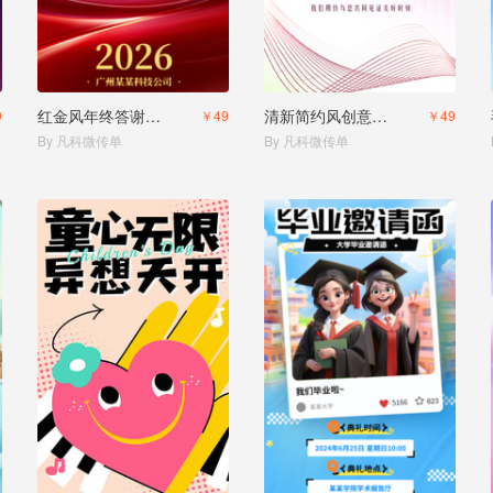
红金风年终答谢会邀请函年会邀请函
清新简约风创意美业美容店活动沙龙邀请函
9
￥49
￥49
By 凡科微传单
By 凡科微传单