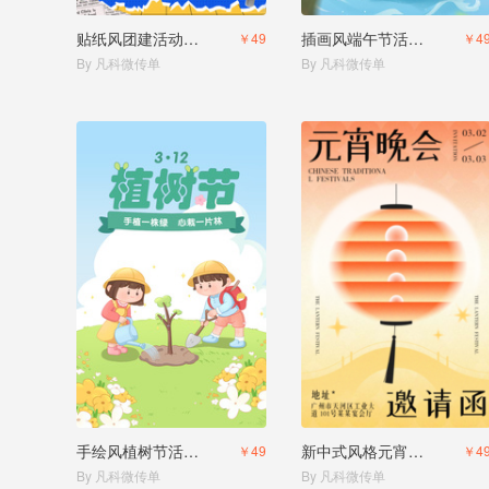
贴纸风团建活动员工活动邀请函
插画风端午节活动邀请
￥49
￥4
By 凡科微传单
By 凡科微传单
手绘风植树节活动邀请函
新中式风格元宵节文艺汇演邀请函
￥49
￥4
By 凡科微传单
By 凡科微传单