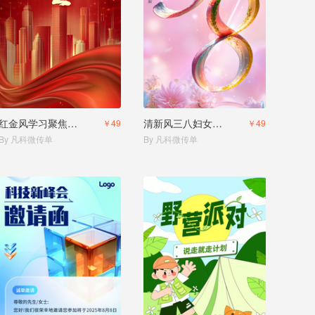
红金风学习聚焦两会精神邀请函
清新风三八妇女节活动沙龙邀请函
￥49
￥49
By 凡科微传单
By 凡科微传单