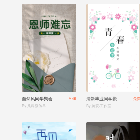
自然风同学聚会邀请函/谢师宴
清新毕业同学聚会邀请函
￥49
免
By 凡科微传单
By 婉安·工作室