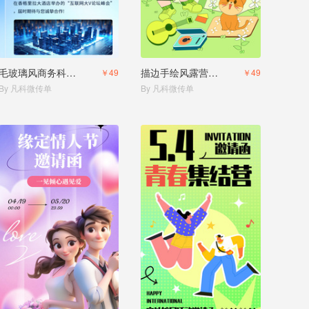
毛玻璃风商务科技沙龙聚会活动邀请函
描边手绘风露营邀请函
￥49
￥49
By 凡科微传单
By 凡科微传单