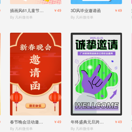
插画风61儿童节活动邀请
3D风毕业邀请函
9
￥49
￥49
By 凡科微传单
By 凡科微传单
春节晚会活动邀请函
年终盛典元旦跨年邀请函
9
￥49
￥49
By 凡科微传单
By 凡科微传单