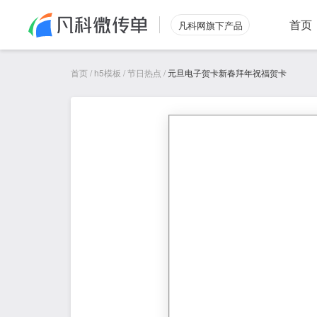
首页
凡科网旗下产品
首页
/
h5模板
/
节日热点
/
元旦电子贺卡新春拜年祝福贺卡