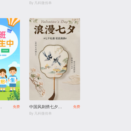
By 凡科微传单
幼儿园火热招生
中国风刺绣七夕促销宣传
免费
免费
By 凡科微传单