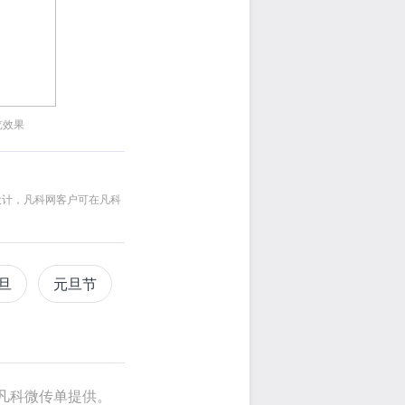
览效果
设计，凡科网客户可在凡科
旦
元旦节
凡科微传单提供。