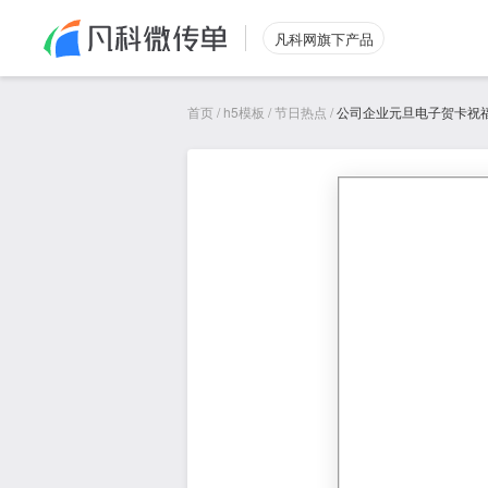
凡科网旗下产品
首页
/
h5模板
/
节日热点
/
公司企业元旦电子贺卡祝