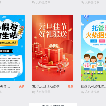
单
By 凡科微传单
By 凡科微传单
描边插画风教育培训幼小衔接寒假班拼团生宣传
3D风元旦活动促销
插画风可爱托管中心
免费
免费
单
By 凡科微传单
By 凡科微传单