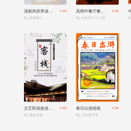
清新风世界读书日书店文学好书推荐
高档中餐厅餐饮美食饭馆宣传新菜单促销活动
￥49
￥49
By 雨楼设计
By 凡科设计小小梁
B
文艺民宿旅游客栈推荐
春日出游指南
￥49
￥49
By 键盘先森
By 凡科微传单