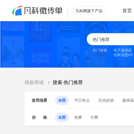
首页
凡科网旗下产品
热门搜索：
电子邀请函
招商加盟H5
模板商城
搜索-热门推荐
使用场景
全部
节日热点
活动促销
邀请函
价 格
全部
免费
付费