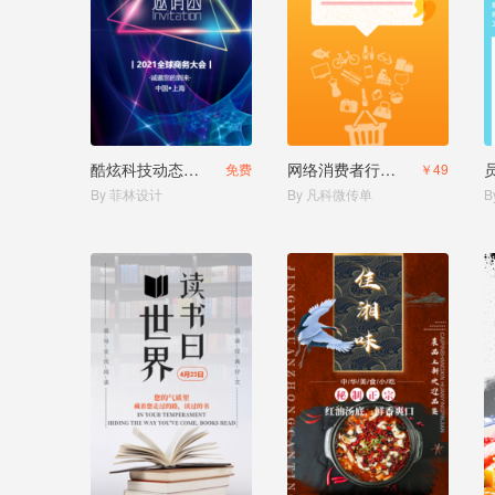
酷炫科技动态邀请函电子邀请函
网络消费者行为调查问卷
免费
￥49
By 菲林设计
By 凡科微传单
B