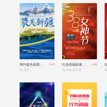
简约蓝色风国庆节假期新疆旅游活动宣传
红色高端轻奢风妇女节促销优惠
￥49
￥49
By 蛮蛮
By Abby设计师
B