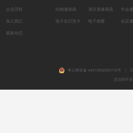
企业历程
结婚邀请函
满月酒邀请函
年会
加入我们
电子生日贺卡
电子相册
会议
最新动态
粤公网安备 44010502000715号
|
C
违法和不良信