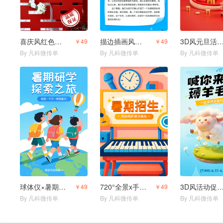
喜庆风红色婚庆用品结婚用品店
描边插画风教育培训幼小衔接寒假班拼团生宣传
3D风元旦活动
￥49
￥49
By 凡科微传单
By 凡科微传单
By 凡科微传单
球体仪×暑期研学活动邀请
720°全景x手绘风暑期兴趣班招生宣传
3D风活动促销
￥49
￥49
By 凡科微传单
By 凡科微传单
By 凡科微传单