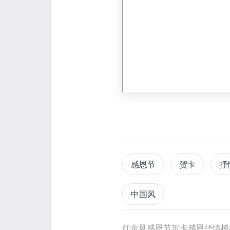
感恩节
贺卡
抒
中国风
红金风感恩节贺卡感恩抒情模