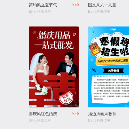
简约风立夏节气科普
图文风六一儿童节纪念相册
￥49
By 凡科微传单
By 凡科微传单
喜庆风红色婚庆用品结婚用品店
描边插画风教育培训幼小衔接寒假班拼团生宣传
￥49
By 凡科微传单
By 凡科微传单