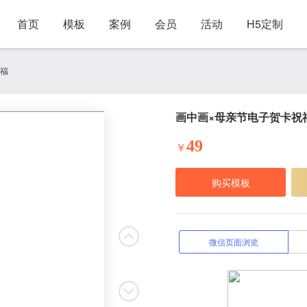
首页
模板
案例
会员
活动
H5定制
祝福
画中画×母亲节电子贺卡祝
49
￥
购买模板
微信页面浏览