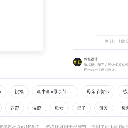
微信扫一扫预
斜杠设计
该模板由第三方设计师原创
网平台用于商业用途。
节
祝福
画中画×母亲节祝福
母亲节贺卡
感
养育
温馨
母女
母子
母爱
母
视觉黑科技
长按
穿梭
简笔风
子贺卡祝福在线H5制作，该模板可用于母亲节，使用了画中画功