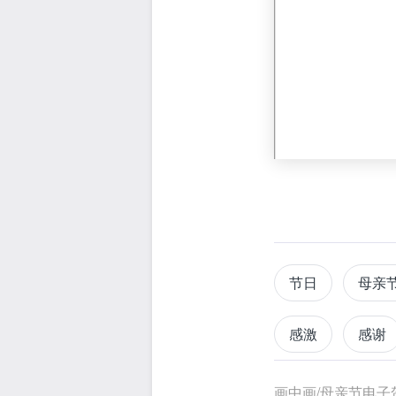
节日
母亲
感激
感谢
放大
缩小
画中画/母亲节电