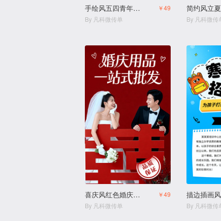
手绘风五四青年节活动
￥49
By 凡科微传单
By 凡科微传
喜庆风红色婚庆用品结婚用品店
￥49
By 凡科微传单
By 凡科微传