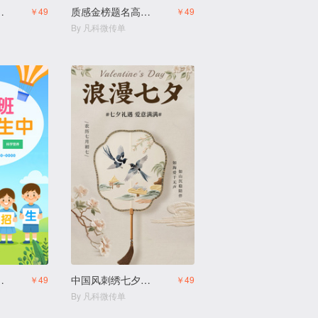
活动邀请函
质感金榜题名高考喜报
￥49
￥49
By 凡科微传单
幼儿园火热招生
中国风刺绣七夕促销宣传
￥49
￥49
By 凡科微传单