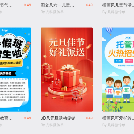
简约风立夏节气科普
图文风六一儿童节纪念相册
插画风儿童节
￥49
￥49
单
By 凡科微传单
By 凡科微传单
描边插画风教育培训幼小衔接寒假班拼团生宣传
3D风元旦活动促销
插画风可爱托管中心
￥49
￥49
单
By 凡科微传单
By 凡科微传单