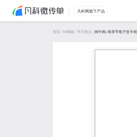
凡科网旗下产品
首页
/
h5模板
/
节日热点
/
画中画×母亲节电子贺卡