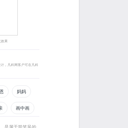
览效果
设计，凡科网客户可在凡科
恩
妈妈
亲
画中画
能，是属于简笔风的