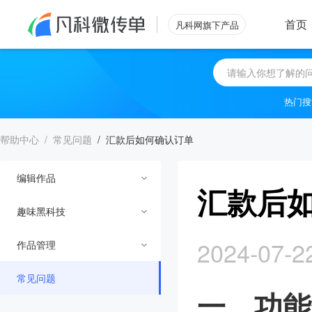
首页
凡科网旗下产品
热门搜
帮助中心
/
常见问题
/
汇款后如何确认订单
编辑作品
汇款后
趣味黑科技
常用功能
2024-07-2
作品管理
装饰模块
视觉黑科技
常见问题
互动控件
微信模拟
分享与推广
一、功能
预览与设置
手机模拟
查看数据