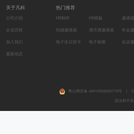
关于凡科
热门推荐
公司介绍
H5制作
H5模板
邀请
企业历程
结婚邀请函
满月酒邀请函
年会
加入我们
电子生日贺卡
电子相册
会议
最新动态
粤公网安备 44010502000715号
|
C
违法和不良信