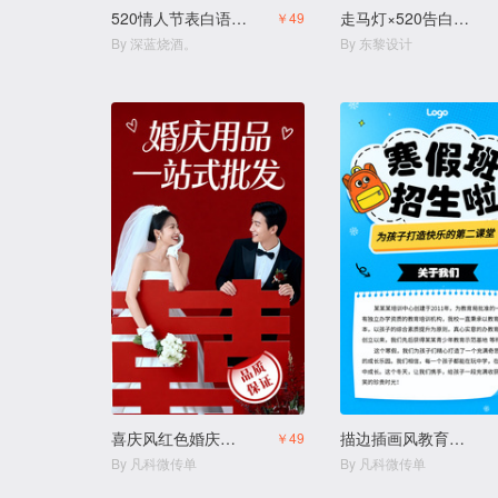
520情人节表白语录商家宣传H5
走马灯×520告白模板电子贺卡
￥49
By 深蓝烧酒。
By 东黎设计
喜庆风红色婚庆用品结婚用品店
描边插画风教育培训幼小衔接寒假班拼团生宣传
￥49
By 凡科微传单
By 凡科微传单