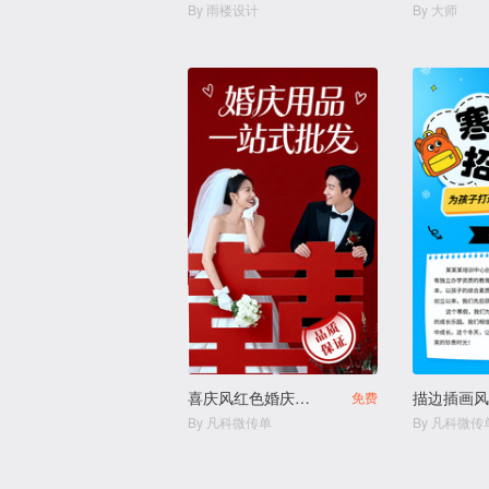
By 雨楼设计
By 大师
喜庆风红色婚庆用品结婚用品店
免费
By 凡科微传单
By 凡科微传