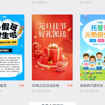
By 雨楼设计
By 小C妹
描边插画风教育培训幼小衔接寒假班拼团生宣传
3D风元旦活动促销
插画风可爱托管中心
免费
免费
单
By 凡科微传单
By 凡科微传单