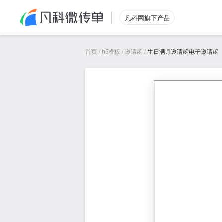
凡科网旗下产品
首页
/
h5模板
/
邀请函
/
生日满月邀请函电子邀请函