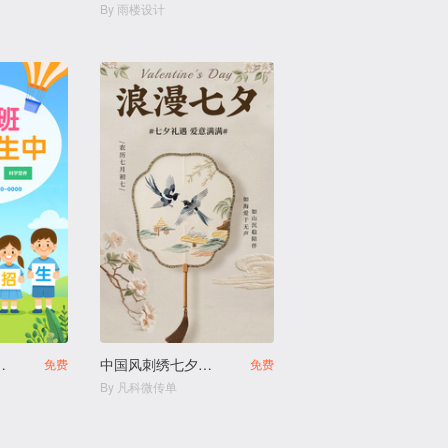
By 雨楼设计
幼儿园火热招生
中国风刺绣七夕促销宣传
免费
免费
By 凡科微传单