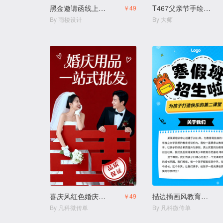
黑金邀请函线上经销商企业商务峰会论坛招商邀请函
T467父亲节手绘卡通亲子活动邀请函
￥49
By 雨楼设计
By 大师
喜庆风红色婚庆用品结婚用品店
描边插画风教育培训幼小衔接寒假班拼团生宣传
￥49
By 凡科微传单
By 凡科微传单