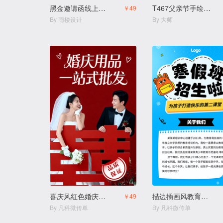
黑金邀请函线上经销商企业商务峰会论坛招商邀请函
T467父亲节手绘卡通亲子活动邀请函
￥49
By 雨楼设计
By 大师
喜庆风红色婚庆用品结婚用品店
描边插画风教育培训幼小衔接寒假班拼团生宣传
￥49
By 凡科微传单
By 凡科微传单