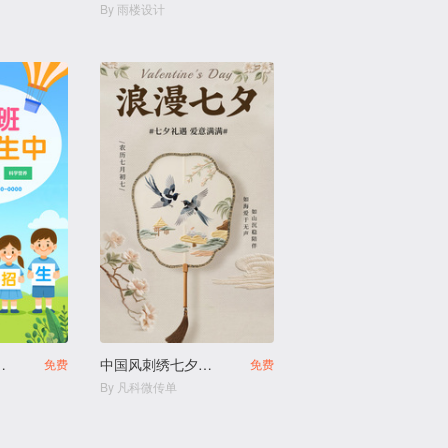
By 雨楼设计
幼儿园火热招生
中国风刺绣七夕促销宣传
免费
免费
By 凡科微传单