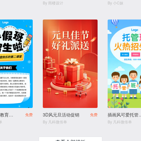
By 雨楼设计
By 小C妹
描边插画风教育培训幼小衔接寒假班拼团生宣传
3D风元旦活动促销
插画风可爱托管中心
免费
免费
单
By 凡科微传单
By 凡科微传单