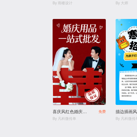
By 雨楼设计
By 大师
喜庆风红色婚庆用品结婚用品店
免费
By 凡科微传单
By 凡科微传