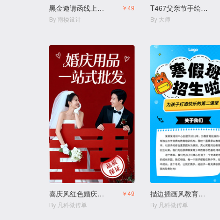
黑金邀请函线上经销商企业商务峰会论坛招商邀请函
T467父亲节手绘卡通亲子活动邀请函
￥49
By 雨楼设计
By 大师
喜庆风红色婚庆用品结婚用品店
描边插画风教育培训幼小衔接寒假班拼团生宣传
￥49
By 凡科微传单
By 凡科微传单