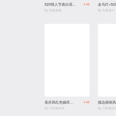
520情人节表白语录商家宣传H5
￥49
By 深蓝烧酒。
By 东黎设计
喜庆风红色婚庆用品结婚用品店
￥49
By 凡科微传单
By 凡科微传