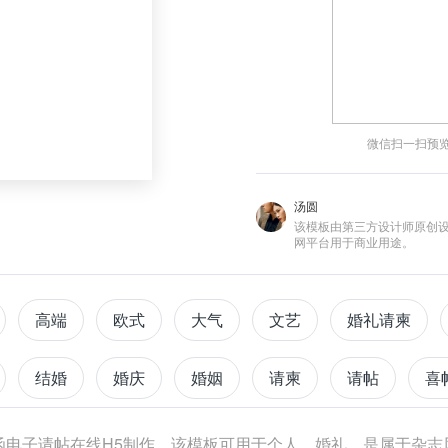
微信扫一扫预
汤圆
该模板由第三方设计师原创
网平台用于商业用途。
高端
欧式
大气
文艺
婚礼请柬
结婚
婚庆
婚姻
请柬
请帖
喜
杂志风
函电子请帖在线H5制作，该模板可用于个人、婚礼，是属于杂志