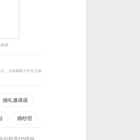
览效果
设计，凡科网客户可在凡科
婚礼邀请函
帖
婚纱照
风的精美H5模板，