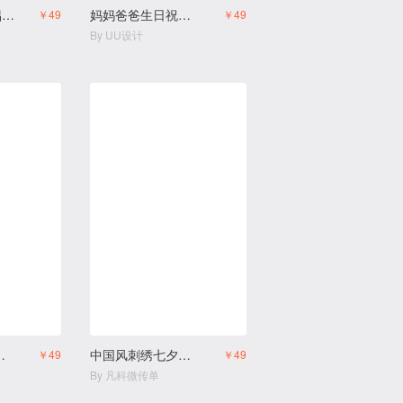
清新520七夕情侣祝福相册
妈妈爸爸生日祝福生日邀请函
￥49
￥49
By UU设计
幼儿园火热招生
中国风刺绣七夕促销宣传
￥49
￥49
By 凡科微传单