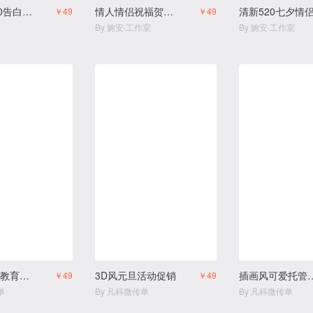
走马灯×520告白模板电子贺卡
情人情侣祝福贺卡相册
￥49
￥49
By 婉安·工作室
By 婉安·工作室
描边插画风教育培训幼小衔接寒假班拼团生宣传
3D风元旦活动促销
插画风可爱托管中心
￥49
￥49
单
By 凡科微传单
By 凡科微传单