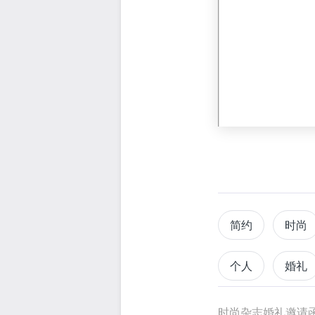
简约
时尚
个人
婚礼
情侣
夫妻
时尚杂志婚礼邀请