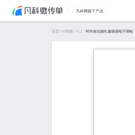
凡科网旗下产品
首页
/
h5模板
/
个人
/
时尚杂志婚礼邀请函电子请帖