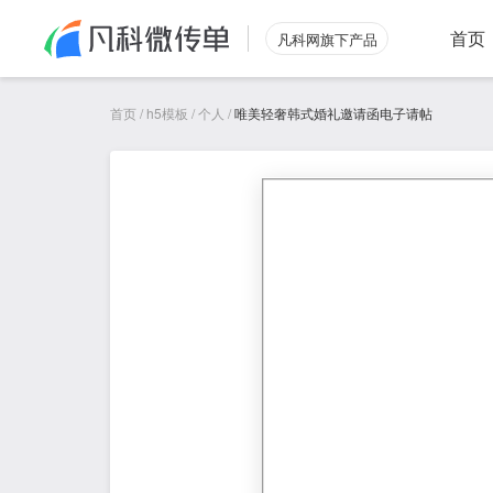
首页
凡科网旗下产品
首页
/
h5模板
/
个人
/
唯美轻奢韩式婚礼邀请函电子请帖