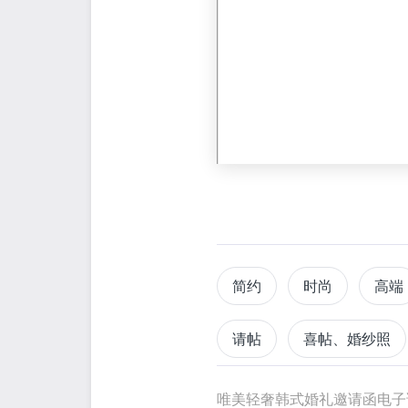
简约
时尚
高端
请帖
喜帖、婚纱照
请柬
喜帖
婚纱
唯美轻奢韩式婚礼邀请函电子