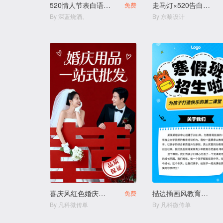
520情人节表白语录商家宣传H5
走马灯×520告白模板电子贺卡
免费
By 深蓝烧酒。
By 东黎设计
喜庆风红色婚庆用品结婚用品店
描边插画风教育培训幼小衔接寒假班拼团生宣传
免费
By 凡科微传单
By 凡科微传单