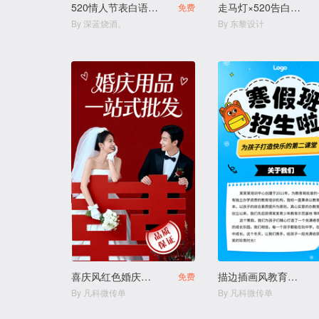
520情人节表白语录商家宣传H5
走马灯×520告白模板电子贺卡
免费
By 深蓝烧酒。
By 东黎设计
喜庆风红色婚庆用品结婚用品店
描边插画风教育培训幼小衔接寒假班拼团生宣传
免费
By 凡科微传单
By 凡科微传单